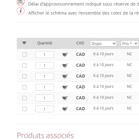
: Délai d'approvisionnement indiqué sous réserve de d
: Afficher le schéma avec l'ensemble des cotes de la 
Quantité
CAD
CAD
6 à 10 jours
NC
CAD
6 à 10 jours
NC
CAD
6 à 10 jours
NC
CAD
6 à 10 jours
NC
CAD
6 à 10 jours
NC
CAD
6 à 10 jours
NC
Produits associés