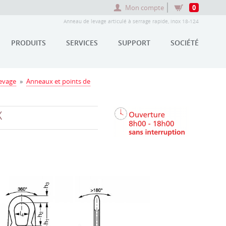
Mon compte
0
Anneau de levage articulé à serrage rapide, inox 18-124
PRODUITS
SERVICES
SUPPORT
SOCIÉTÉ
levage
»
Anneaux et points de
X