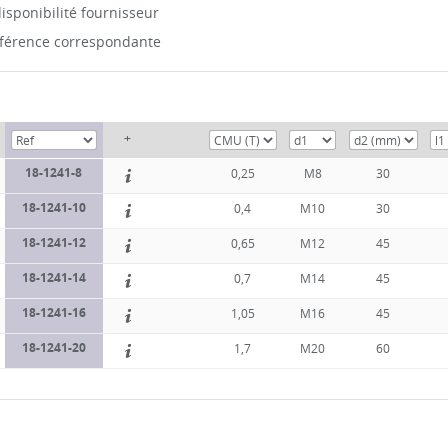
isponibilité fournisseur
référence correspondante
+
18-1241-8
0,25
M8
30
18-1241-10
0,4
M10
30
18-1241-12
0,65
M12
45
18-1241-14
0,7
M14
45
18-1241-16
1,05
M16
45
18-1241-20
1,7
M20
60