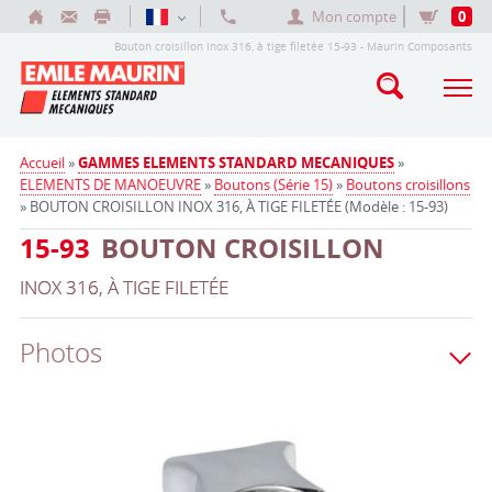
Mon compte
0
Bouton croisillon inox 316, à tige filetée 15-93 - Maurin Composants
Accueil
»
GAMMES ELEMENTS STANDARD MECANIQUES
»
ELEMENTS DE MANOEUVRE
»
Boutons (Série 15)
»
Boutons croisillons
» BOUTON CROISILLON INOX 316, À TIGE FILETÉE (Modèle : 15-93)
15-93
BOUTON CROISILLON
INOX 316, À TIGE FILETÉE
Photos