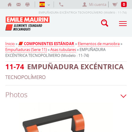
Mi cuenta
0
EMPUÑADURA EXCÉNTRICA TECNOPOLÍMERO (Modelo : 11-74)
Inicio
»
COMPONENTES ESTÁNDAR
»
Elementos de maniobra
»
Empuñaduras (Serie 11)
»
Asas tubulares
» EMPUÑADURA
EXCÉNTRICA TECNOPOLÍMERO (Modelo : 11-74)
11-74
EMPUÑADURA EXCÉNTRICA
TECNOPOLÍMERO
Photos