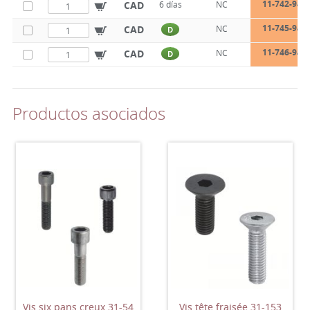
11-742-94
CAD
6 días
NC
11-745-94
CAD
NC
D
11-746-94
CAD
NC
D
Productos asociados
Vis six pans creux 31-54
Vis tête fraisée 31-153