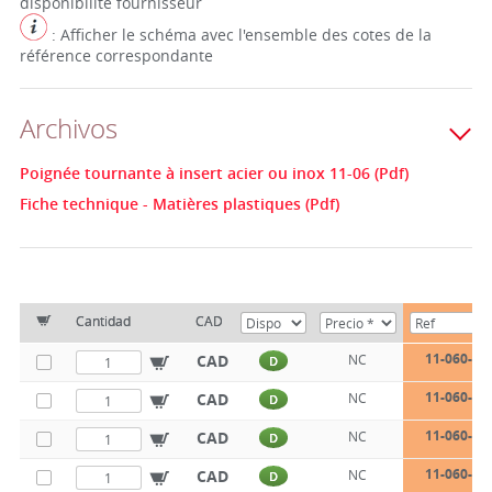
disponibilité fournisseur
: Afficher le schéma avec l'ensemble des cotes de la
référence correspondante
Archivos
Poignée tournante à insert acier ou inox 11-06 (Pdf)
Fiche technique - Matières plastiques (Pdf)
Cantidad
CAD
11-060-18
CAD
NC
D
11-060-21
CAD
NC
D
11-060-21
CAD
NC
D
11-060-23
CAD
NC
D