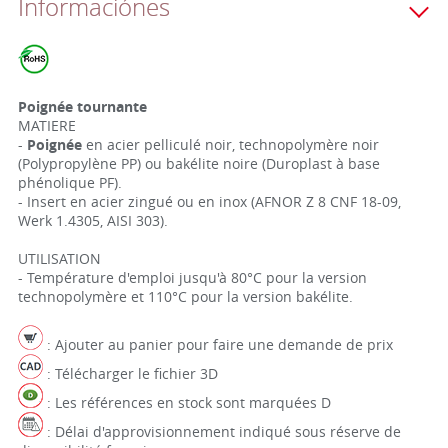
Informaciónes
Poignée tournante
MATIERE
-
Poignée
en acier pelliculé noir, technopolymère noir
(Polypropylène PP) ou bakélite noire (Duroplast à base
phénolique PF).
- Insert en acier zingué ou en inox (AFNOR Z 8 CNF 18-09,
Werk 1.4305, AISI 303).
UTILISATION
- Température d'emploi jusqu'à 80°C pour la version
technopolymère et 110°C pour la version bakélite.
: Ajouter au panier pour faire une demande de prix
: Télécharger le fichier 3D
: Les références en stock sont marquées D
: Délai d'approvisionnement indiqué sous réserve de