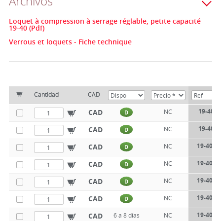
Archivos
Loquet à compression à serrage réglable, petite capacité
19-40 (Pdf)
Verrous et loquets - Fiche technique
Cantidad
CAD
19-401-
CAD
NC
D
19-401-
CAD
NC
D
19-401-
CAD
NC
D
19-401-
CAD
NC
D
19-401-
CAD
NC
D
19-401-
CAD
NC
D
19-401-
CAD
6 a 8 días
NC