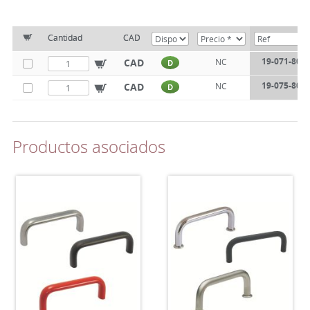
Cantidad
CAD
19-071-80
CAD
NC
D
19-075-80
CAD
NC
D
Productos asociados