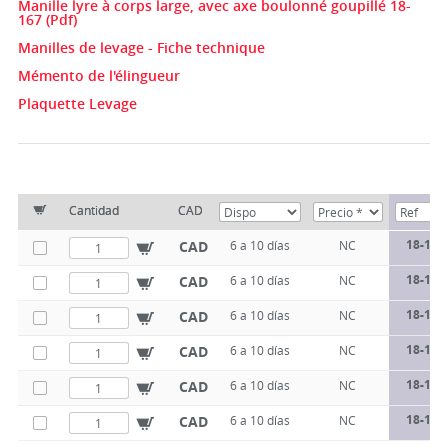
Manille lyre à corps large, avec axe boulonné goupillé 18-
167 (Pdf)
Manilles de levage - Fiche technique
Mémento de l'élingueur
Plaquette Levage
Cantidad
CAD
18-167
CAD
6 a 10 días
NC
18-167
CAD
6 a 10 días
NC
18-167
CAD
6 a 10 días
NC
18-167
CAD
6 a 10 días
NC
18-167
CAD
6 a 10 días
NC
18-167
CAD
6 a 10 días
NC