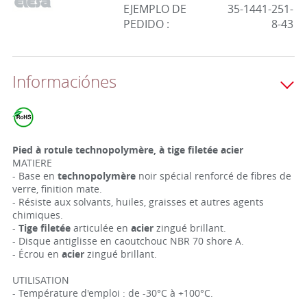
EJEMPLO DE
35-1441-251-
PEDIDO :
8-43
Informaciónes
Pied à rotule technopolymère, à tige filetée acier
MATIERE
- Base en
technopolymère
noir spécial renforcé de fibres de
verre, finition mate.
- Résiste aux solvants, huiles, graisses et autres agents
chimiques.
-
Tige filetée
articulée en
acier
zingué brillant.
- Disque antiglisse en caoutchouc NBR 70 shore A.
- Écrou en
acier
zingué brillant.
UTILISATION
- Température d'emploi : de -30°C à +100°C.