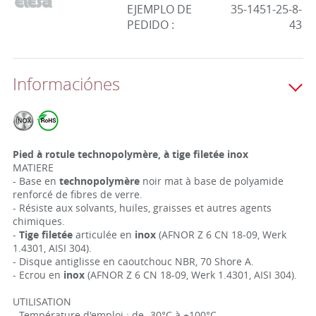
EJEMPLO DE
35-1451-25-8-
PEDIDO :
43
Informaciónes
Pied à rotule technopolymère, à tige filetée inox
MATIERE
- Base en
technopolymère
noir mat à base de polyamide
renforcé de fibres de verre.
- Résiste aux solvants, huiles, graisses et autres agents
chimiques.
-
Tige filetée
articulée en
inox
(AFNOR Z 6 CN 18-09, Werk
1.4301, AISI 304).
- Disque antiglisse en caoutchouc NBR, 70 Shore A.
- Ecrou en
inox
(AFNOR Z 6 CN 18-09, Werk 1.4301, AISI 304).
UTILISATION
- Température d'emploi : de -30°C à +100°C.