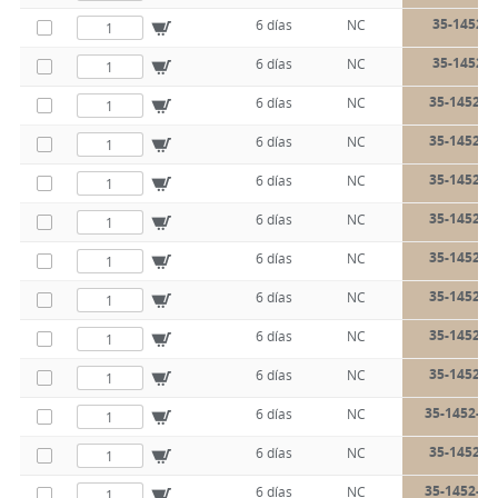
35-1452-3
6 días
NC
35-1452-3
6 días
NC
35-1452-3
6 días
NC
35-1452-3
6 días
NC
35-1452-3
6 días
NC
35-1452-3
6 días
NC
35-1452-3
6 días
NC
35-1452-3
6 días
NC
35-1452-3
6 días
NC
35-1452-3
6 días
NC
35-1452-32
6 días
NC
35-1452-3
6 días
NC
35-1452-32
6 días
NC