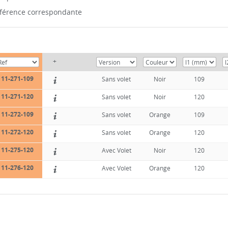
référence correspondante
+
11-271-109
Sans volet
Noir
109
11-271-120
Sans volet
Noir
120
11-272-109
Sans volet
Orange
109
11-272-120
Sans volet
Orange
120
11-275-120
Avec Volet
Noir
120
11-276-120
Avec Volet
Orange
120