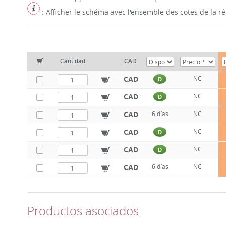
: Afficher le schéma avec l'ensemble des cotes de la 
Cantidad
CAD
CAD
NC
D
CAD
NC
D
CAD
6 días
NC
CAD
NC
D
CAD
NC
D
CAD
6 días
NC
Productos asociados