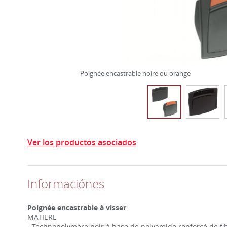
Poignée encastrable noire ou orange
Ver los productos asociados
Informaciónes
Poignée encastrable à visser
MATIERE
- Technopolymère noir à base de polyamide renforcé de fibr