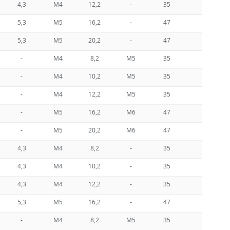
4,3
M4
12,2
-
35
25
5,3
M5
16,2
-
47
35
5,3
M5
20,2
-
47
35
-
M4
8,2
M5
35
25
-
M4
10,2
M5
35
25
-
M4
12,2
M5
35
25
-
M5
16,2
M6
47
35
-
M5
20,2
M6
47
35
4,3
M4
8,2
-
35
25
4,3
M4
10,2
-
35
25
4,3
M4
12,2
-
35
25
5,3
M5
16,2
-
47
35
-
M4
8,2
M5
35
25