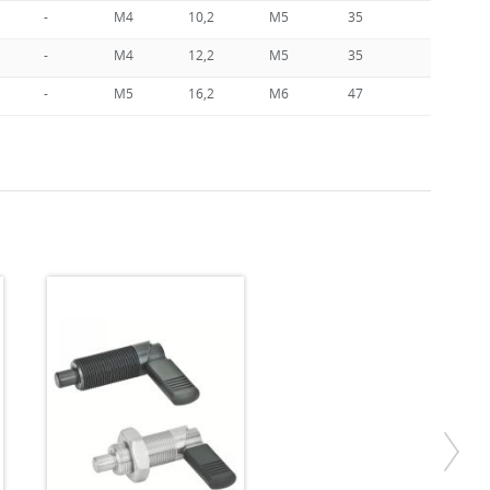
-
M4
10,2
M5
35
25
-
M4
12,2
M5
35
25
-
M5
16,2
M6
47
35