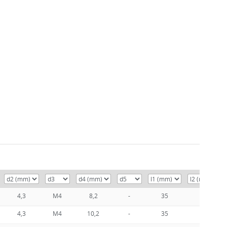
4,3
M4
8,2
-
35
25
4,3
M4
10,2
-
35
25