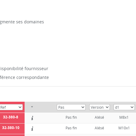
gmente ses domaines
isponibilité fournisseur
référence correspondante
+
32-380-8
Pas fin
Alésé
M8x1
32-380-10
Pas fin
Alésé
M10x1