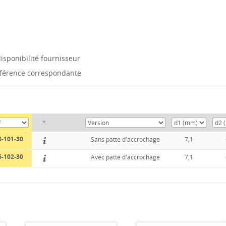
isponibilité fournisseur
référence correspondante
+
6-101-30
Sans patte d'accrochage
7,1
6-102-30
Avec patte d'accrochage
7,1