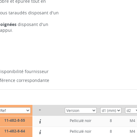
sobre et épurée tout en
 trous taraudés disposant d'un
poignées
disposant d'un
'appui.
isponibilité fournisseur
référence correspondante
+
11-482-8-55
Pelliculé noir
8
M4
11-482-8-64
Pelliculé noir
8
M4