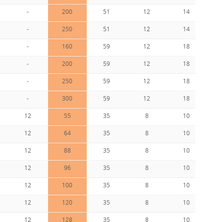
-
200
51
12
14
-
250
51
12
14
-
160
59
12
18
-
200
59
12
18
-
250
59
12
18
-
300
59
12
18
12
55
35
8
10
12
64
35
8
10
12
88
35
8
10
12
96
35
8
10
12
100
35
8
10
12
120
35
8
10
12
128
35
8
10