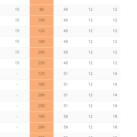
15
88
43
12
12
15
100
43
12
12
15
120
43
12
12
15
180
43
12
12
15
200
43
12
12
15
235
43
12
12
-
125
51
12
14
-
160
51
12
14
-
200
51
12
14
-
250
51
12
14
-
160
59
12
18
-
200
59
12
18