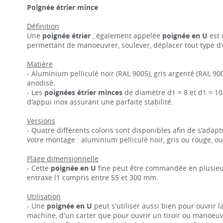
Poignée étrier mince
Définition
Une
poignée étrier
, également appelée
poignée en U
est
permettant de manoeuvrer, soulever, déplacer tout type d'o
Matière
- Aluminium pelliculé noir (RAL 9005), gris argenté (RAL 90
anodisé.
- Les
poignées étrier minces
de diamètre d1 = 8 et d1 = 10
d'appui inox assurant une parfaite stabilité.
Versions
- Quatre différents coloris sont disponibles afin de s'adap
votre montage : aluminium pelliculé noir, gris ou rouge, o
Plage dimensionnelle
- Cette
poignée en U
fine peut être commandée en plusie
entraxe l1 compris entre 55 et 300 mm.
Utilisation
- Une
poignée en U
peut s'utiliser aussi bien pour ouvrir l
machine, d'un carter que pour ouvrir un tiroir ou manoeuv