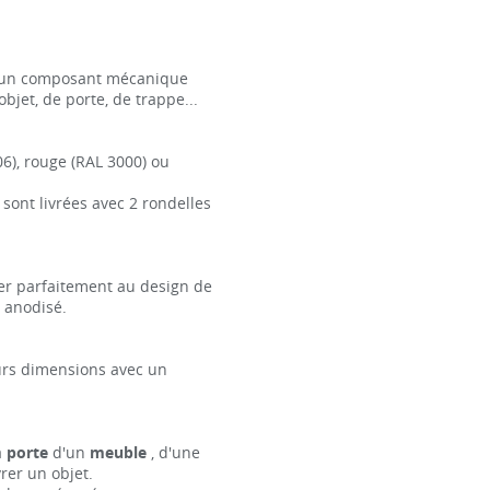
 un composant mécanique
bjet, de porte, de trappe...
06), rouge (RAL 3000) ou
 sont livrées avec 2 rondelles
ter parfaitement au design de
u anodisé.
urs dimensions avec un
a
porte
d'un
meuble
, d'une
rer un objet.