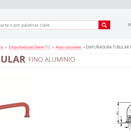
ra
»
Empuñaduras (Serie 11)
»
Asas tubulares
» EMPUÑADURA TUBULAR FI
BULAR
FINO ALUMINIO