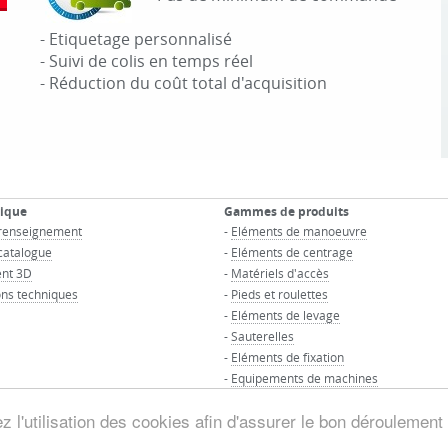
- Etiquetage personnalisé
- Suivi de colis en temps réel
- Réduction du coût total d'acquisition
nique
Gammes de produits
renseignement
-
Eléments de manoeuvre
atalogue
-
Eléments de centrage
nt 3D
-
Matériels d'accès
ns techniques
-
Pieds et roulettes
-
Eléments de levage
-
Sauterelles
-
Eléments de fixation
-
Equipements de machines
-
Eléments d'assemblage pour tubes
 l'utilisation des cookies afin d'assurer le bon déroulement 
© GROUPE MAURIN - Tous droits réservés