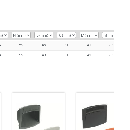
4
59
48
31
41
29,5
4
59
48
31
41
29,5