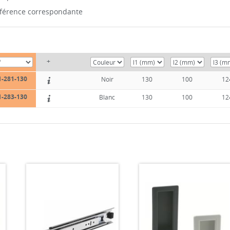
référence correspondante
+
1-281-130
Noir
130
100
12
1-283-130
Blanc
130
100
12