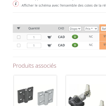
: Afficher le schéma avec l'ensemble des cotes de la 
Quantité
CAD
1
CAD
NC
D
1
CAD
NC
D
Produits associés