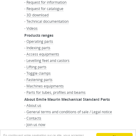
-
Request for information
-
Request for catalogue
-
3D download
-
Technical documentation
-
Videos
Products ranges
-
Operating parts
-
Indexing parts
-
Access equipments
-
Levelling feet and castors
-
Lifting parts
-
Toggle clamps
-
Fastening parts
-
Machines equipments
-
Parts for tubes, profiles and beams
About Emile Maurin Mechanical Standard Parts
-
About us
-
General terms and conditions of sale / Legal notice
-
Contacts
-
Join us now
-
Maurin Group website
En continuant votre navigation sur ce site, vous acceptez