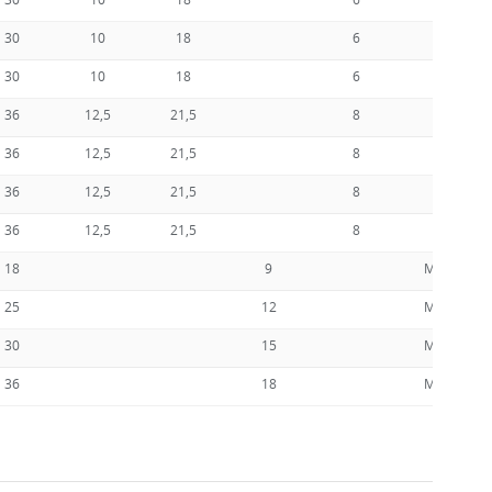
30
10
18
6
30
10
18
6
36
12,5
21,5
8
36
12,5
21,5
8
36
12,5
21,5
8
36
12,5
21,5
8
18
9
M4
25
12
M5
30
15
M6
36
18
M8