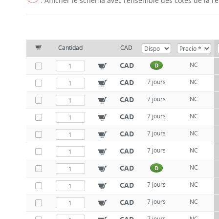
: Afficher le schéma avec l'ensemble des cotes de la 
Cantidad
CAD
CAD
NC
D
CAD
7 jours
NC
CAD
7 jours
NC
CAD
7 jours
NC
CAD
7 jours
NC
CAD
7 jours
NC
CAD
NC
D
CAD
7 jours
NC
CAD
7 jours
NC
7 jours
NC