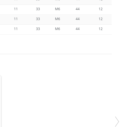
11
33
M6
44
12
11
33
M6
44
12
11
33
M6
44
12