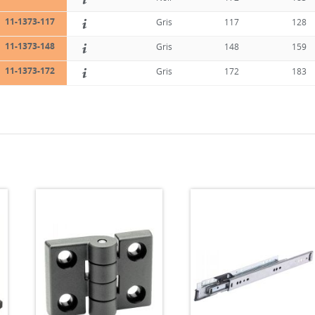
11-1373-117
Gris
117
128
11-1373-148
Gris
148
159
11-1373-172
Gris
172
183