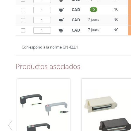
CAD
NC
D
CAD
7 jours
NC
CAD
7 jours
NC
Correspond à la norme GN 422.1
Productos asociados