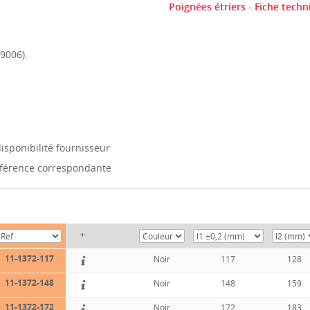
Poignées étriers - Fiche tech
 9006).
isponibilité fournisseur
référence correspondante
+
11-1372-117
Noir
117
128
11-1372-148
Noir
148
159
11-1372-172
Noir
172
183