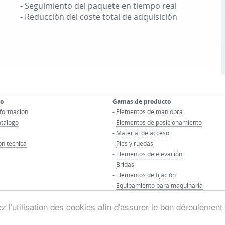
- Seguimiento del paquete en tiempo real
- Reducción del coste total de adquisición
co
Gamas de producto
informacion
-
Elementos de maniobra
atalogo
-
Elementos de posicionamiento
D
-
Material de acceso
n tecnica
-
Pies y ruedas
-
Elementos de elevación
-
Bridas
-
Elementos de fijación
-
Equipamiento para maquinaria
-
Elementos de montaje para tubos
 l'utilisation des cookies afin d'assurer le bon déroulement 
© Groupo MAURIN - Todos los derechos reservados