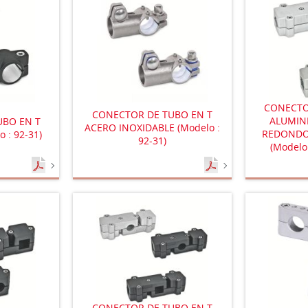
CONECTO
CONECTOR DE TUBO EN T
ALUMINI
UBO EN T
ACERO INOXIDABLE (Modelo :
REDONDO
 : 92-31)
92-31)
(Modelo 
CONECTOR DE TUBO EN T